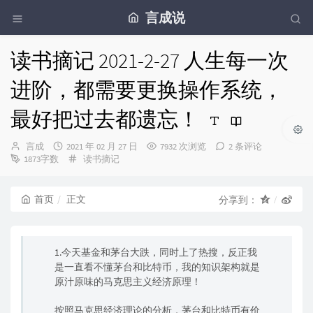
言成说
读书摘记 2021-2-27 人生每一次
进阶，都需要更换操作系统，
最好把过去都遗忘！
博
发
言成
2021 年 02 月 27 日
7932 次浏览
2 条评论
主：
布
分
1873字数
读书摘记
时
类：
间：
首页
正文
分享到：
1.今天基金和茅台大跌，同时上了热搜，反正我
是一直看不懂茅台和比特币，我的知识架构就是
原汁原味的马克思主义经济原理！
按照马克思经济理论的分析，茅台和比特币有价