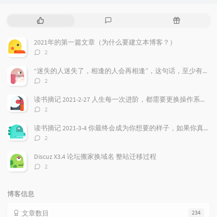
热
最
随
门
新
机
文
评
文
2021年的第一篇文章（为什么要建立本博客？）
章
论
章
评
2
论
数：
“迷失的人迷失了，相逢的人会再相逢”，这句话，至少有三层含义
评
2
论
数：
读书摘记 2021-2-27 人生每一次进阶，都需要更换操作系统，最好把过去都遗忘！
评
2
论
数：
读书摘记 2021-3-4 你最终会成为你想要的样子，如果你真的非常想，虽然听起来有点违心，但是强大的愿望确实非常重要！
评
2
论
数：
Discuz X3.4 论坛搬家换域名 整站迁移过程
评
2
论
数：
博客信息
文章数目
234