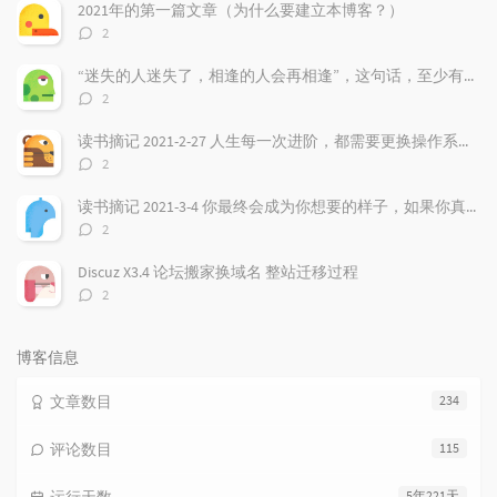
文
评
文
2021年的第一篇文章（为什么要建立本博客？）
章
论
章
评
2
论
数：
“迷失的人迷失了，相逢的人会再相逢”，这句话，至少有三层含义
评
2
论
数：
读书摘记 2021-2-27 人生每一次进阶，都需要更换操作系统，最好把过去都遗忘！
评
2
论
数：
读书摘记 2021-3-4 你最终会成为你想要的样子，如果你真的非常想，虽然听起来有点违心，但是强大的愿望确实非常重要！
评
2
论
数：
Discuz X3.4 论坛搬家换域名 整站迁移过程
评
2
论
数：
博客信息
文章数目
234
评论数目
115
5年221天