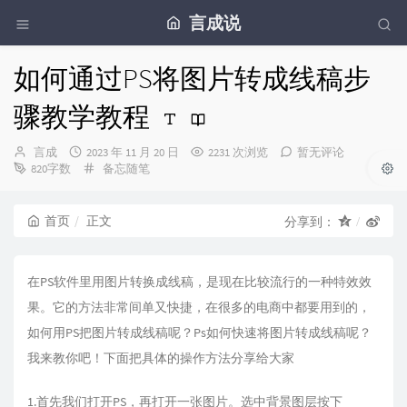
言成说
如何通过PS将图片转成线稿步
骤教学教程
博
发
言成
2023 年 11 月 20 日
2231 次浏览
暂无评论
主：
布
分
820字数
备忘随笔
时
类：
间：
首页
正文
分享到：
在PS软件里用图片转换成线稿，是现在比较流行的一种特效效
果。它的方法非常间单又快捷，在很多的电商中都要用到的，
如何用PS把图片转成线稿呢？Ps如何快速将图片转成线稿呢？
我来教你吧！下面把具体的操作方法分享给大家
1.首先我们打开PS，再打开一张图片。选中背景图层按下