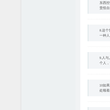
东西控
责怪自
8.这
一种人
9.人
个人，
10如
处顺着