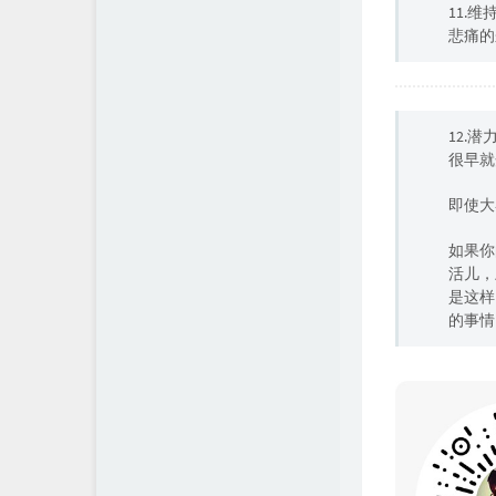
11.
悲痛的
12.
很早就
即使大
如果你
活儿，
是这样
的事情