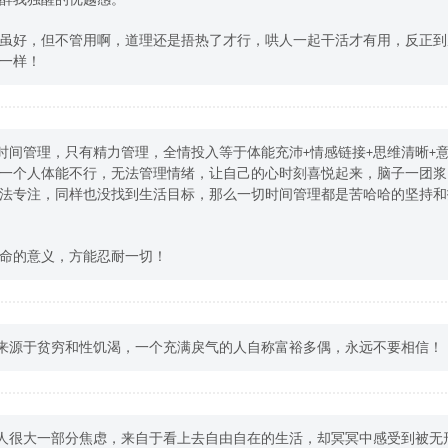
虽好，但不管用啊，道理还是捂热了才行，哄人一起干活才有用，反正到
一样！
有时间管理，只有精力管理，全情投入等于体能充沛+情感链接+思维清晰+
一个人体能不行，无法管理情绪，让自己的心时刻喜悦起来，脑子一团浆
法专注，同样也没找到生活目标，那么一切时间管理都是苦哈哈的坚持和
命的意义，方能忍耐一切！
气来源于贫穷和性饥渴，一个充满戾气的人自称富裕多偶，永远不要相信！
代人很大一部分焦虑，来自于看上去自由自在的生活，却冥冥中感受到被无