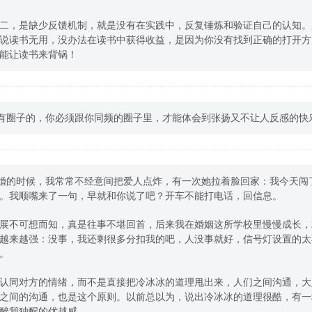
二，是缺少反馈机制，就是没有在实践中，反复锤炼和验证自己的认知。
说读书无用，没办法在读书中获得收益，是因为你没有找到正确的打开方
能让读书来背锅！
是有圈子的，你必须跟你同频的圈子里，才能体会到张扬又不让人反感的快
结婚的时候，我常常不经意间把爱人点炸，有一次她拉着脸回家：我今天闯
。我顺嘴来了一句，早就和你说了吧？开车不能打电话，回信息。
展不可想而知，真是往事不堪回首，后来我在婚姻这所学校里慢慢成长，
越来越强：没事，我还剩很多分扣我的吧，人没事就好，信号灯设置的太
。
认同对方的情绪，而不是直接把冷冰冰的道理甩出来，人们之间沟通，大
之间的沟通，也是这个原则。以前总以为，说出冷冰冰的道理很酷，有一
醉我独醒的优越感。