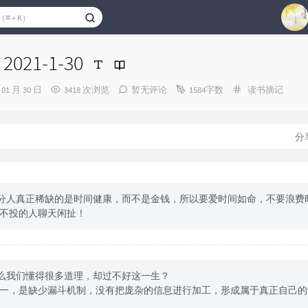
1
21-1-30
2
分
 01 月 30 日
3418 次浏览
暂无评论
1584字数
读书摘记
3
类：
4
5
分
6
7
部分人真正稀缺的是时间健康，而不是金钱，所以要爱时间如命，不要浪费
不投的人聊天闲扯！
什么我们懂得很多道理，却过不好这一生？
一，是缺少漏斗机制，没有把庞杂的信息进行加工，形成属于真正自己的