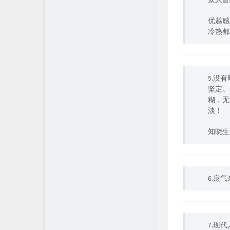
优越感
冷热都
5.没
坚定。
糊，无
淡！
知晓生
6.戾
7.现