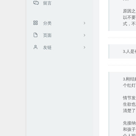
留言
原因之
以不要
分类
式，不
页面
53
关于我
友链
2
3.人
学习笔记
自言
火牛微享团队
文章归档
1
3.刚
友情链接
个红灯
留言板
情节发
生欲也
清楚了
先接纳
和孩子
众人皆