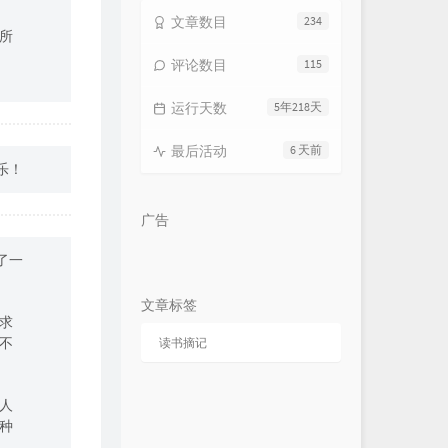
文章数目
234
所
评论数目
115
运行天数
5年218天
最后活动
6 天前
乐！
广告
了一
文章标签
求
不
读书摘记
人
种