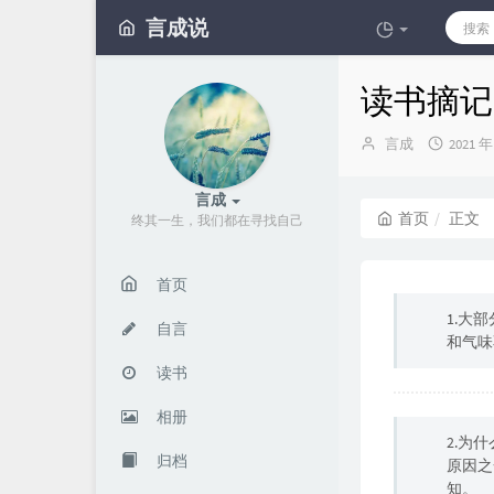
言成说
读书摘记 20
博
发
言成
2021 年
主：
布
时
言成
间：
首页
正文
终其一生，我们都在寻找自己
首页
1.大
自言
和气味
读书
相册
2.为
归档
原因之
知。