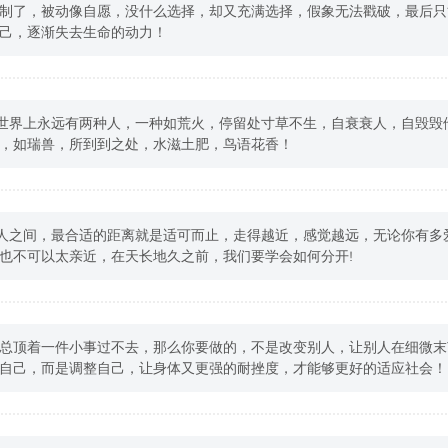
制了，被动像自愿，没什么选择，却又充满选择，假象无法戳破，最后只
己，逐渐失去生命的动力！
个世界上永远有两种人，一种如荒火，停留处寸草不生，自衰衰人，自毁毁
，如瑞兽，所到到之处，水滋土肥，鸟语花香！
与人之间，最合适的距离就是适可而止，走得越近，感觉越远，无论你有多
也不可以太亲近，在天长地久之前，我们要学会如何分开!
果总顶着一件小事过不去，那么你要做的，不是改变别人，让别人在细微末
自己，而是调整自己，让身体又更强的耐挫度，才能够更好的适应社会！