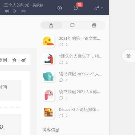
三个人的时光
新
- 吴欣叡
三个人的时光
吴欣叡
热
最
随
The Sounds of Silence
Ocean Media
门
新
机
文
评
文
2021年的第一篇文章（为什么要建立本博客？）
不是我不小心
雷婷
章
论
章
评
2
With an Orchid
Yanni
论
数：
“迷失的人迷失了，相逢的人会再相逢”，这句话，至少有三层含义
溪行桃花源
李志辉
享到：
评
2
论
秋日私语
Richard Clayderman
数：
读书摘记 2021-2-27 人生每一次进阶，都需要更换操作系统，最好把过去都遗忘！
再回首
姜育恒
评
2
论
时间
数：
读书摘记 2021-3-4 你最终会成为你想要的样子，如果你真的非常想，虽然听起来有点违心，但是强大的愿望确实非常重要！
评
2
论
数：
Discuz X3.4 论坛搬家换域名 整站迁移过程
评
2
论
数：
认
博客信息