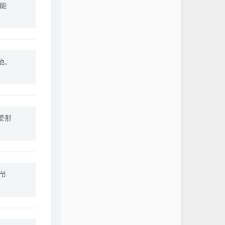
能
他。
爱那
节