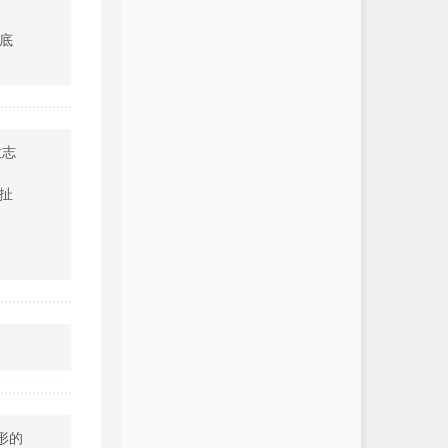
底
意志
扯
形的