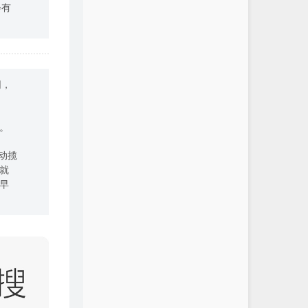
会有
同，
。
动揽
就
早